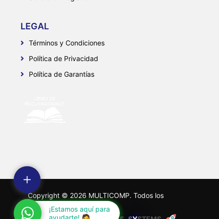
LEGAL
Términos y Condiciones
Política de Privacidad
Política de Garantías
Copyright ©
2026
MULTICOMP. Todos los
derechos reservados.
¡Estamos aquí para
Desarrollado por:
ayudarte! 🧑
F
A
R
E
S
S
Y
S
T
E
M
S