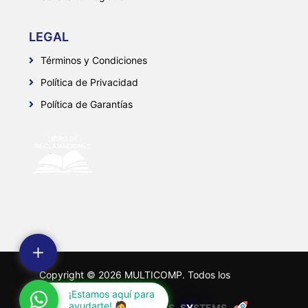
LEGAL
Términos y Condiciones
Política de Privacidad
Política de Garantías
Copyright ©
2026
MULTICOMP. Todos los
derechos reservados.
¡Estamos aquí para
Desarrollado por:
ayudarte! 🧑
F
A
R
E
S
S
Y
S
T
E
M
S