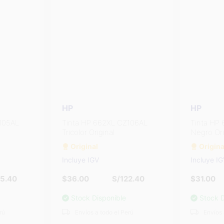
HP
HP
106AL
Tinta HP 662XL CZ105AL
Tinta HP
Negro Original
Tricolor O
Original
Origina
Incluye IGV
Incluye I
2.40
$31.00
S/105.40
$36.00
Stock Disponible
Stock D
rú
Envíos a todo el Perú
Envíos 