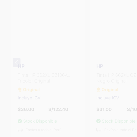
HP
HP
Tinta HP 662XL CZ105AL
Tinta HP 662XL CZ
Negro Original
Tricolor Original
Original
Original
Incluye IGV
Incluye IGV
$31.00
S/105.40
$36.00
S/12
Stock Disponible
Stock Disponible
Envíos a todo el Perú
Envíos a todo el Pe