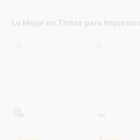
Lo Mejor en Tintas para Impresor
HP
HP
Tinta HP 662XL CZ105AL
Tinta HP 662XL CZ
Negro Original
Tricolor Original
Original
Original