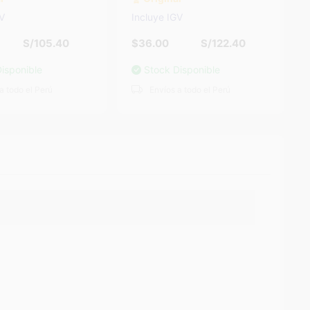
GV
Incluye IGV
S/122.40
$31.00
S/105.40
isponible
Stock Disponible
a todo el Perú
Envíos a todo el Perú