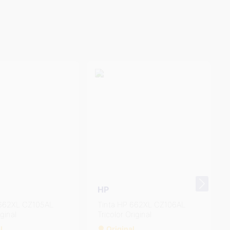
HP
 662XL CZ106AL
Tinta HP 662XL CZ105AL
riginal
Negro Original
l
Original