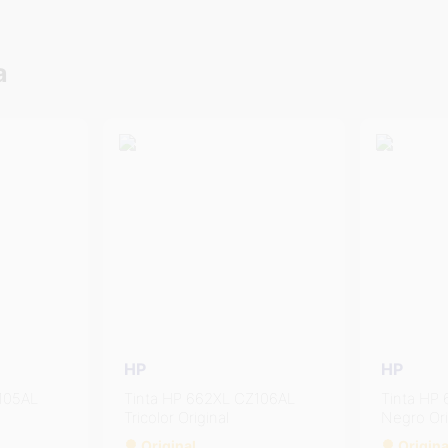
a
HP
HP
106AL
Tinta HP 662XL CZ105AL
Tinta HP
Negro Original
Tricolor O
Original
Origina