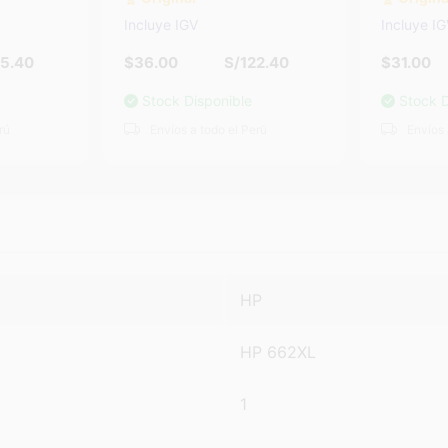
Incluye IGV
Incluye I
2.40
$31.00
S/105.40
$36.00
Stock Disponible
Stock D
rú
Envíos a todo el Perú
Envíos 
HP
HP 662XL
1