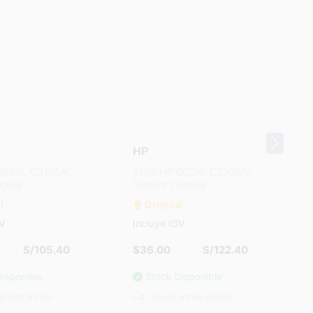
HP
 662XL CZ106AL
Tinta HP 662XL CZ105AL
riginal
Negro Original
l
Original
GV
Incluye IGV
S/122.40
$31.00
S/105.40
isponible
Stock Disponible
a todo el Perú
Envíos a todo el Perú