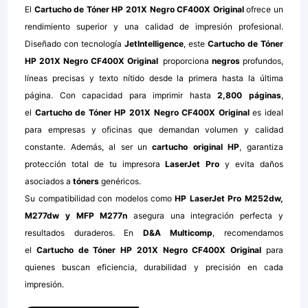
El
Cartucho de Tóner HP 201X Negro CF400X Original
ofrece un
rendimiento superior y una calidad de impresión profesional.
Diseñado con tecnología
JetIntelligence
, este
Cartucho de Tóner
HP 201X Negro CF400X Original
proporciona
negros
profundos,
líneas precisas y texto nítido desde la primera hasta la última
página. Con capacidad para imprimir hasta
2,800 páginas
,
el
Cartucho de Tóner HP 201X Negro CF400X Original
es ideal
para empresas y oficinas que demandan volumen y calidad
constante. Además, al ser un
cartucho original HP
, garantiza
protección total de tu impresora
LaserJet Pro
y evita daños
asociados a
tóners
genéricos.
Su compatibilidad con modelos como
HP LaserJet Pro M252dw,
M277dw y MFP M277n
asegura una integración perfecta y
resultados duraderos. En
D&A Multicomp
, recomendamos
el
Cartucho de Tóner HP 201X Negro CF400X Original
para
quienes buscan eficiencia, durabilidad y precisión en cada
impresión.