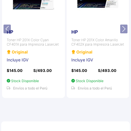
HP
HP
Toner HP 201X Color Cyan
Toner HP 201X Color Amarillo
CF401X para Impresora LaserJet
CF402X para Impresora LaserJet
Original
Original
Incluye IGV
Incluye IGV
$145.00
S/493.00
$145.00
S/493.00
Stock Disponible
Stock Disponible
Envíos a todo el Perú
Envíos a todo el Perú