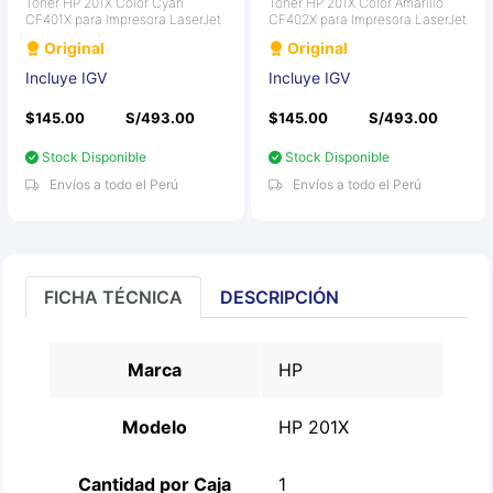
Toner HP 201X Color Cyan
Toner HP 201X Color Amarillo
CF401X para Impresora LaserJet
CF402X para Impresora LaserJet
Original
Original
Incluye IGV
Incluye IGV
$145.00
S/493.00
$145.00
S/493.00
Stock Disponible
Stock Disponible
Envíos a todo el Perú
Envíos a todo el Perú
FICHA TÉCNICA
DESCRIPCIÓN
Marca
HP
Modelo
HP 201X
Cantidad por Caja
1