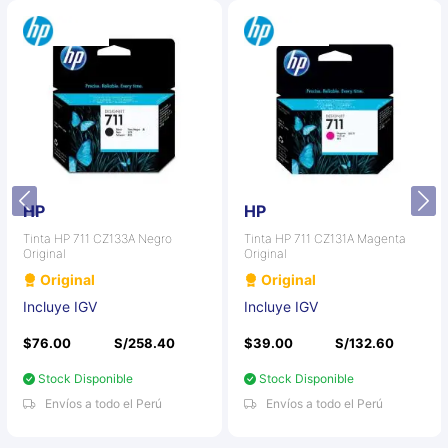
HP
HP
Tinta HP 711 CZ133A Negro
Tinta HP 711 CZ131A Magenta
Original
Original
Original
Original
Incluye IGV
Incluye IGV
$76.00
S/258.40
$39.00
S/132.60
Stock Disponible
Stock Disponible
Envíos a todo el Perú
Envíos a todo el Perú