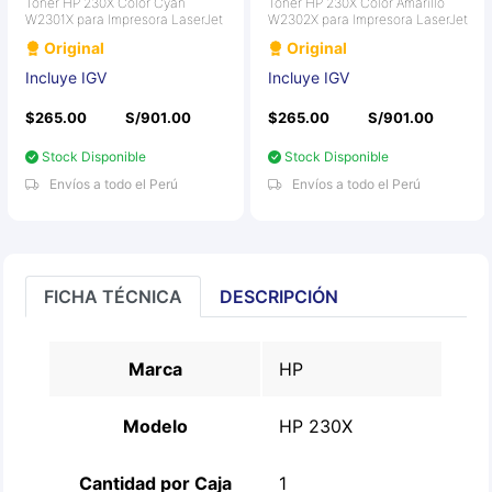
Toner HP 230X Color Cyan
Toner HP 230X Color Amarillo
W2301X para Impresora LaserJet
W2302X para Impresora LaserJet
Original
Original
Incluye IGV
Incluye IGV
$265.00
S/901.00
$265.00
S/901.00
Stock Disponible
Stock Disponible
Envíos a todo el Perú
Envíos a todo el Perú
FICHA TÉCNICA
DESCRIPCIÓN
Marca
HP
Modelo
HP 230X
Cantidad por Caja
1