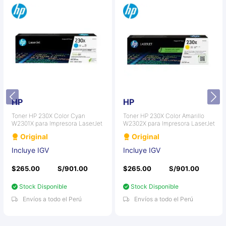
HP
HP
Toner HP 230X Color Cyan
Toner HP 230X Color Amarillo
W2301X para Impresora LaserJet
W2302X para Impresora LaserJet
Original
Original
Incluye IGV
Incluye IGV
$265.00
S/901.00
$265.00
S/901.00
Stock Disponible
Stock Disponible
Envíos a todo el Perú
Envíos a todo el Perú