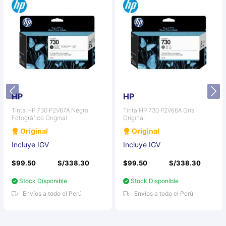
HP
HP
Tinta HP 730 P2V67A Negro
Tinta HP 730 P2V66A Gris
Fotográfico Original
Original
Original
Original
Incluye IGV
Incluye IGV
$99.50
S/338.30
$99.50
S/338.30
Stock Disponible
Stock Disponible
Envíos a todo el Perú
Envíos a todo el Perú